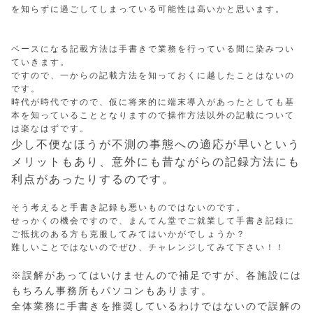
を知らずに過ごしてしまっている可能性は高いかと思います。
ベースになる記載方法は手書きで業務を行っている間に染みつい
ていきます。
ですので、一からの記載方法を知っておくに越したことはないの
です。
時代が時代ですので、仮に将来的に端末導入があったとしても基
本を知っていることとなりますので操作方法以外の記載について
は楽なはずです。
少し不便なほうが不測の事態への適応が早いという
メリットもあり、意外にも昔ながらの記録方法にも
利点があったりするのです。
そう考えると手書き記録も悪いものではないのです。
せっかくの機会ですので、まんてん堂でご就業して手書き記録に
ご抵抗のある方も克服してみてはいかがでしょうか？
難しいことではないのでぜひ、チャレンジしてみて下さい！！
※誤解があってはいけませんので補足ですが、各施設には
もちろん事務所もパソコンもあります。
全体業務に手書きを推奨しているわけではないので誤解の