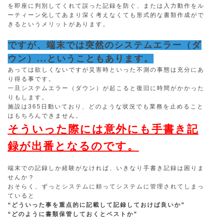
を即座に判別してくれて誤った記録を防ぐ、または入力動作をル
ーティーン化してあまり深く考えなくても形式的な書類作成がで
きるというメリットがあります。
ですが、端末では突然のシステムエラー（ダ
ウン）...ということもあります。
あっては欲しくないですが災害時といった不測の事態は充分にあ
り得る事です。
一旦システムエラー（ダウン）が起こると復旧に時間がかかった
りもします。
施設は365日動いており、どのような状況でも業務を止めること
はもちろんできません。
そういった際には意外にも手書き記
録が出番となるのです。
端末での記録しか経験がなければ、いきなり手書き記録は困りま
せんか？
おそらく、ずっとシステムに頼ってシステムに管理されてしまっ
ていると
“どういった事を重点的に記載して記録しておけば良いか”
“どのように書類保管しておくとベストか”