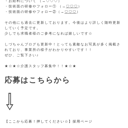
・お給料について （→
♡♡♡
）
・技術面の研修やフォロー① （→
♡♡♡
）
・技術面の研修やフォロー②（→
♡♡♡
）
その他にも過去に更新しております。今後はより詳しく随時更新
していく予定です。
少しでも求職者様のご参考になれば嬉しいです☆
しづちゃんブログも更新中！とっても素敵なお写真が多く掲載さ
れており、事業所の様子がわかりやすいです！！
ぜひ、ご覧下さい♪
★☆★☆介護スタッフ募集中！！★☆★
応募はこちら
から
⇩
【ここから応募！押してください☆】採用ページ