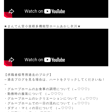
★まんてん堂小規模多機能型ホームあかし衣川★
【求職者様専用過去のブログ】
～過去ブログを見る場合は、ハートをクリックしてくださいね！
～
・グループホームのお食事の調理について（→
♡♡♡
）
・勤務時の服装について （→
♡♡♡
）
・グループホームのレクリエーションについて （→
♡♡♡
）
・グループホームでの一日の流れについて（→
♡♡♡
）
・ダディ・マミィの日について （→
♡♡♡
）