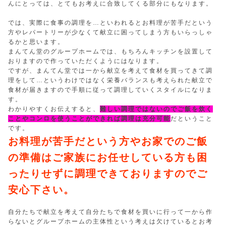
んにとっては、とてもお考えに合致してくる部分にもなります。
では、実際に食事の調理を…といわれるとお料理が苦手だという
方やレパートリーが少なくて献立に困ってしまう方もいらっしゃ
るかと思います。
まんてん堂のグループホームでは、もちろんキッチンを設置して
おりますので作っていただくようにはなります。
ですが、まんてん堂では一から献立を考えて食材を買ってきて調
理をして…というわけではなく栄養バランスも考えられた献立で
食材が届きますので手順に従って調理していくスタイルになりま
す。
わかりやすくお伝えすると、
難しい調理ではないのでご飯を炊く
ことやコンロを使うことができれば調理は充分可能
だということ
です。
お料理が苦手だという方やお家でのご飯
の準備はご家族にお任せしている方も困
ったりせずに調理できておりますのでご
安心下さい。
自分たちで献立を考えて自分たちで食材を買いに行って一から作
らないとグループホームの主体性という考えは欠けているとお考