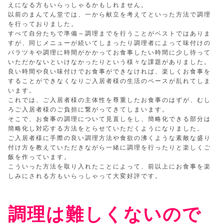
えになる方もいらっしゃるかもしれません。
以前のまんてん堂では、一から献立を考えてといった方法で調理
を行っておりました。
すべて自分たちで準備～調理までを行うことがベストではありま
すが、同じメニューが続いてしまったり調理者によって味付けの
バラツキや調理に時間がかかってお食事したい時間に少し待って
いただかないといけなかったりという様々な課題がありました。
良い時間や良い味付けでお食事ができなければ、楽しくお食事を
することができなくなりご入居者様の生活のペースが乱れてしま
います。
これでは、ご入居者様の主体性を尊重したお食事のはずが、むし
ろご入居者様のご負担に繋がってきてしまいます。
そこで、お食事の調理について見直しをし、簡略化できる部分は
簡略化し対応する方法をとらせていただくようになりました。
ご入居者様に手際の良い調理方法や食欲の沸くような素敵な盛り
付け方を教えていただきながら一緒に調理を行ったりと楽しくご
飯を作っています。
こういった方法を取り入れたことによって、前以上にお食事を楽
しみにされる方もいらっしゃって大変好評です。
調理は難しくないので