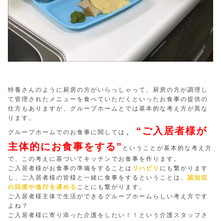
特養さんのように厨房の方がいらっしゃって、厨房の方が調理し
て管理されたメニューを食べていただくといったお食事の提供の
仕方もありますが、グループホームとでは基本的な考え方が異な
ります。
、
“ご入居者様が
グループホームでのお食事に関しては
主体的にお食事をする”
ということが基本的な考え方
で、この考えに基づいてキッチンでお食事を作ります。
ご入居者様がお食事の準備をすることは
リハビリ
にも繋がります
し、ご入居者様の皆様と一緒に食事をするということは、
認知症
の回復や進行を遅める
ことにも繋がります。
ご入居者様主体で生活ができるグループホームらしい考え方です
よね？
ご入居者様に寄り添った介護をしたい！！という介護スタッフさ