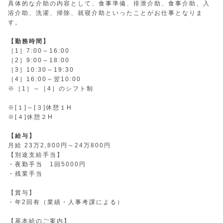
具体的な介助の内容として、食事準備、排泄介助、食事介助、入
浴介助、洗濯、掃除、就寝介助といったことがお仕事となりま
す。
【勤務時間】
［1］7:00～16:00
［2］9:00～18:00
［3］10:30～19:30
［4］16:00～翌10:00
※［1］～［4］のシフト制
※[１]～[３]休憩１H
※[４]休憩２H
【給与】
月給 23万2,800円～24万800円
【別途支給手当】
・夜勤手当 1回5000円
・残業手当
【賞与】
・年2回有（業績・人事考課による）
【基本給のご案内】