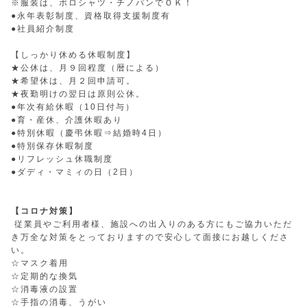
※服装は、ポロシャツ・チノパンでＯＫ！
●永年表彰制度、資格取得支援制度有
●社員紹介制度
【しっかり休める休暇制度】
★公休は、月９回程度（暦による）
★希望休は、月２回申請可。
★夜勤明けの翌日は原則公休。
●年次有給休暇（10日付与）
●育・産休、介護休暇あり
●特別休暇（慶弔休暇⇒結婚時4日）
●特別保存休暇制度
●リフレッシュ休職制度
●ダディ・マミィの日（2日）
【コロナ対策】
従業員やご利用者様、施設への出入りのある方にもご協力いただ
き万全な対策をとっておりますので安心して面接にお越しくださ
い。
☆マスク着用
☆定期的な換気
☆消毒液の設置
☆手指の消毒、うがい